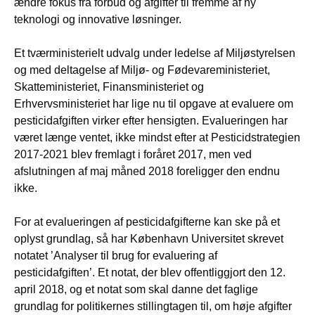
ændre fokus fra forbud og afgifter til fremme af ny
teknologi og innovative løsninger.
Et tværministerielt udvalg under ledelse af Miljøstyrelsen
og med deltagelse af Miljø- og Fødevareministeriet,
Skatteministeriet, Finansministeriet og
Erhvervsministeriet har lige nu til opgave at evaluere om
pesticidafgiften virker efter hensigten. Evalueringen har
været længe ventet, ikke mindst efter at Pesticidstrategien
2017-2021 blev fremlagt i foråret 2017, men ved
afslutningen af maj måned 2018 foreligger den endnu
ikke.
For at evalueringen af pesticidafgifterne kan ske på et
oplyst grundlag, så har København Universitet skrevet
notatet ’Analyser til brug for evaluering af
pesticidafgiften’. Et notat, der blev offentliggjort den 12.
april 2018, og et notat som skal danne det faglige
grundlag for politikernes stillingtagen til, om høje afgifter