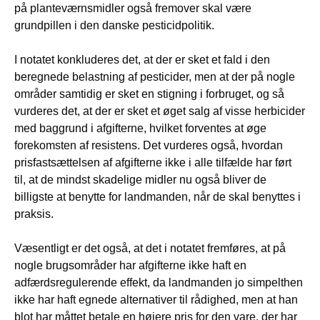
på planteværnsmidler også fremover skal være
grundpillen i den danske pesticidpolitik.
I notatet konkluderes det, at der er sket et fald i den
beregnede belastning af pesticider, men at der på nogle
områder samtidig er sket en stigning i forbruget, og så
vurderes det, at der er sket et øget salg af visse herbicider
med baggrund i afgifterne, hvilket forventes at øge
forekomsten af resistens. Det vurderes også, hvordan
prisfastsættelsen af afgifterne ikke i alle tilfælde har ført
til, at de mindst skadelige midler nu også bliver de
billigste at benytte for landmanden, når de skal benyttes i
praksis.
Væsentligt er det også, at det i notatet fremføres, at på
nogle brugsområder har afgifterne ikke haft en
adfærdsregulerende effekt, da landmanden jo simpelthen
ikke har haft egnede alternativer til rådighed, men at han
blot har måttet betale en højere pris for den vare, der har