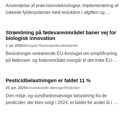
Anvendelse af præcisionsteknologier, implementering af 
lukkede fyldesystemer med reduktion i afgiften og 
afvikling af sagspuklen hos Miljøstyrelsen er blandt de 
områder, vi gerne ser inkluderet i de politiske 
Strømlining på fødevareområdet baner vej for
forhandlinger 
biologisk innovation
1. jul. 2026
Biologisk Planteværn
biostimulanter
Beslutninger vedrørende EU-forslaget om simplificering 
på fødevare- og foderområdet overgår til det irske EU-
formandskab 
Pesticidbelastningen er faldet 11 %
25. jun. 2026
konventionelle løsninger
Pesticider
Den miljø- og sundhedsmæssige belastning fra de 
pesticider, der blev solgt i 2024, er faldet for andet år i 
træk. Det fremgår af Miljøstyrelsens 
bekæmpelsesmiddelstatistik 2024, der netop er 
offentliggjort. 