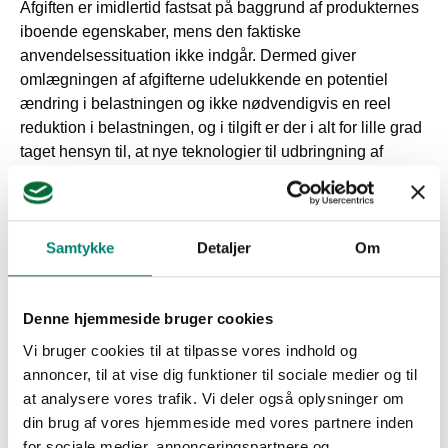
Afgiften er imidlertid fastsat på baggrund af produkternes
iboende egenskaber, mens den faktiske
anvendelsessituation ikke indgår. Dermed giver
omlægningen af afgifterne udelukkende en potentiel
ændring i belastningen og ikke nødvendigvis en reel
reduktion i belastningen, og i tilgift er der i alt for lille grad
taget hensyn til, at nye teknologier til udbringning af
midlerne i sig selv har haft, og også fremover vil have, en
stor effekt på forbruget.
Helt overordnet mener vi i Dansk Planteværn, at det ikke
Samtykke
Detaljer
Om
er logisk at have en afgiftsdifferentiering på produkter, der
overholder EU's og nationale godkendelseskrav, da dette
Denne hjemmeside bruger cookies
i sig selv indebærer, at produkterne er vurderet til ikke at
give uacceptabel risiko for miljø og mennesker. Desuden
Vi bruger cookies til at tilpasse vores indhold og
er det Dansk Planteværns holdning, at danske landmænd
annoncer, til at vise dig funktioner til sociale medier og til
skal underlægges de samme rammevilkår, som gælder
at analysere vores trafik. Vi deler også oplysninger om
for landmænd i det øvrige EU, og derfor mener
din brug af vores hjemmeside med vores partnere inden
foreningen ikke, at ensidige, høje danske afgifter på
for sociale medier, annonceringspartnere og