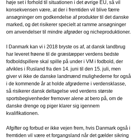
høje set i forhold til situationen i det øvrige EU, så vil
konsekvensen være, at der i fremtiden vil blive færre
ansøgninger om godkendelse af produkter til det danske
marked, og det risikerer specielt at ramme ansøgninger
om anvendelser til mindre afgrøder og nicheproduktioner.
I Danmark kan vi i 2018 bryste os af, at dansk landbrug
har leveret frøene til de græstæpper verdens bedste
fodboldspillere skal spille på under i VM i fodbold, der
afvikles i Rusland fra den 14. juni til den 15. juli, men
giver vi ikke de danske landmænd mulighederne for også
i de kommende år at holde afgrøderne i verdensklasse,
så risikerer dansk deltagelse ved verdens største
sportsbegivenheder fremover alene at bero på, om de
danske drenge og piger klarer sig igennem
kvalifikationen.
Afgifter og forbud er ikke vejen frem, hvis Danmark også i
fremtiden vil være et forgangsland når det gælder sikring