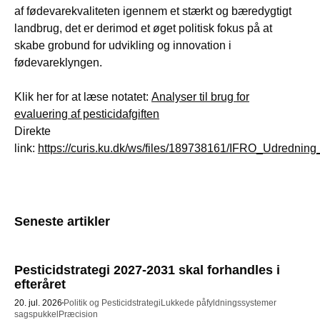
af fødevarekvaliteten igennem et stærkt og bæredygtigt
landbrug, det er derimod et øget politisk fokus på at
skabe grobund for udvikling og innovation i
fødevareklyngen.
Klik her for at læse notatet:
Analyser til brug for
evaluering af pesticidafgiften
Direkte
link:
https://curis.ku.dk/ws/files/189738161/IFRO_Udrednin
Seneste artikler
Pesticidstrategi 2027-2031 skal forhandles i
efteråret
20. jul. 2026
Politik og Pesticidstrategi
Lukkede påfyldningssystemer
sagspukkel
Præcision