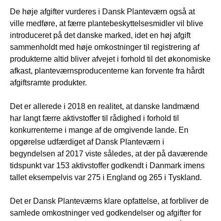
De høje afgifter vurderes i Dansk Planteværn også at
ville medføre, at færre plantebeskyttelsesmidler vil blive
introduceret på det danske marked, idet en høj afgift
sammenholdt med høje omkostninger til registrering af
produkterne altid bliver afvejet i forhold til det økonomiske
afkast, planteværnsproducenterne kan forvente fra hårdt
afgiftsramte produkter.
Det er allerede i 2018 en realitet, at danske landmænd
har langt færre aktivstoffer til rådighed i forhold til
konkurrenterne i mange af de omgivende lande. En
opgørelse udfærdiget af Dansk Planteværn i
begyndelsen af 2017 viste således, at der på daværende
tidspunkt var 153 aktivstoffer godkendt i Danmark imens
tallet eksempelvis var 275 i England og 265 i Tyskland.
Det er Dansk Planteværns klare opfattelse, at forbliver de
samlede omkostninger ved godkendelser og afgifter for