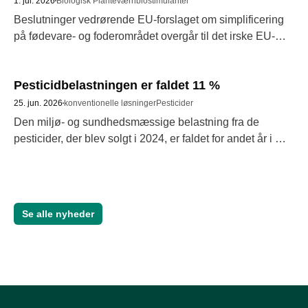
1. jul. 2026
Biologisk Planteværn
biostimulanter
Beslutninger vedrørende EU-forslaget om simplificering 
på fødevare- og foderområdet overgår til det irske EU-
formandskab 
Pesticidbelastningen er faldet 11 %
25. jun. 2026
konventionelle løsninger
Pesticider
Den miljø- og sundhedsmæssige belastning fra de 
pesticider, der blev solgt i 2024, er faldet for andet år i 
træk. Det fremgår af Miljøstyrelsens 
bekæmpelsesmiddelstatistik 2024, der netop er 
offentliggjort. 
Se alle nyheder