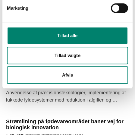
påvirke efterspørgslen på danske afgrøder,” afslutter
Marketing
Tanja Andersen.
Tillad alle
Seneste artikler
Tillad valgte
Pesticidstrategi 2027-2031 skal forhandles i
efteråret
Afvis
20. jul. 2026
Politik og Pesticidstrategi
Lukkede påfyldningssystemer
sagspukkel
Præcision
Anvendelse af præcisionsteknologier, implementering af 
lukkede fyldesystemer med reduktion i afgiften og 
afvikling af sagspuklen hos Miljøstyrelsen er blandt de 
områder, vi gerne ser inkluderet i de politiske 
Strømlining på fødevareområdet baner vej for
forhandlinger 
biologisk innovation