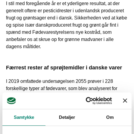
I stil med foregående år er et yderligere resultat, at der
generelt oftere er pesticidrester i udenlandsk produceret
frugt og grøntsager end i dansk. Sikkerheden ved at købe
og spise især danskproduceret frugt og grønt går fint i
spænd med Fødevarestyrelsens nye kostråd, som
anbefaler os at skrue op for grønne madvaner i alle
dagens måltider.
Færrest rester af sprøjtemidler i danske varer
I 2019 omfattede undersøgelsen 2055 prøver i 228
forskellige typer af fødevarer, som blev analyseret for
deres indhold af pesticidrester. Der blev lagt størst vægt
på at analysere de frugter og grøntsager, hvor der er
størst sandsynlighed for fund af pesticidrester og
desuden de produkter, hvor eksponeringen for
Samtykke
Detaljer
Om
forbrugeren er størst.