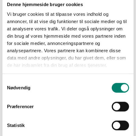
Denne hjemmeside bruger cookies
”Rapporten viser, at danske fødevarer er af høj kvalitet.
Danske landmænd er dygtige til at håndtere de
Vi bruger cookies til at tilpasse vores indhold og
planteværnsmidler, de har til rådighed og til at bruge dem
annoncer, til at vise dig funktioner til sociale medier og til
med omtanke. Det har landmændene god grund til at
at analysere vores trafik. Vi deler også oplysninger om
være stolte af, ”siger Tanja Andersen, direktør i Dansk
din brug af vores hjemmeside med vores partnere inden
Planteværn.
for sociale medier, annonceringspartnere og
analysepartnere. Vores partnere kan kombinere disse
Dansk Planteværn imødekommer myndighedernes
data med andre oplysninger, du har givet dem, eller som
arbejde med risikovurderinger af pesticidrester i danske
de har indsamlet fra din brug af deres tjenester.
fødevarer. Det sætter fokus på, hvordan danske
landmænd er med til at producere sunde fødevarer både
Samtykkevalg
med respekt for sundhed og miljø, og til at sikre mere
Nødvendig
mad til flere mennesker.
Præferencer
”Vi støtter op om myndighedernes kortlægning for at
belyse fødevaresikkerheden. Gennemsigtighed har høj
prioritet og forbrugerne skal kunne føle sig trygge ved at
Statistik
spise frugt, grønt og kornprodukter fra supermarkedets
hylder. Vil glæder os til at se hvordan de nye kostråd vil