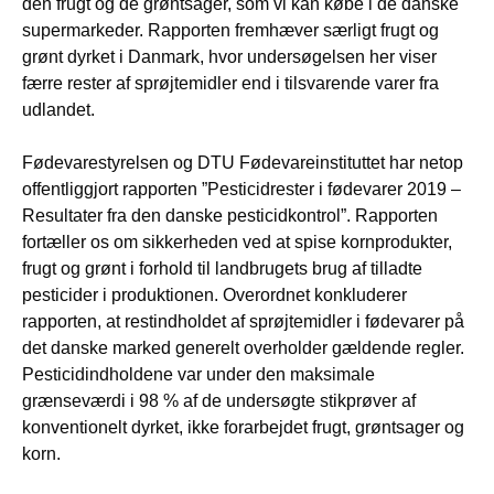
den frugt og de grøntsager, som vi kan købe i de danske
supermarkeder. Rapporten fremhæver særligt frugt og
grønt dyrket i Danmark, hvor undersøgelsen her viser
færre rester af sprøjtemidler end i tilsvarende varer fra
udlandet.
Fødevarestyrelsen og DTU Fødevareinstituttet har netop
offentliggjort rapporten ”Pesticidrester i fødevarer 2019 –
Resultater fra den danske pesticidkontrol”. Rapporten
fortæller os om sikkerheden ved at spise kornprodukter,
frugt og grønt i forhold til landbrugets brug af tilladte
pesticider i produktionen. Overordnet konkluderer
rapporten, at restindholdet af sprøjtemidler i fødevarer på
det danske marked generelt overholder gældende regler.
Pesticidindholdene var under den maksimale
grænseværdi i 98 % af de undersøgte stikprøver af
konventionelt dyrket, ikke forarbejdet frugt, grøntsager og
korn.