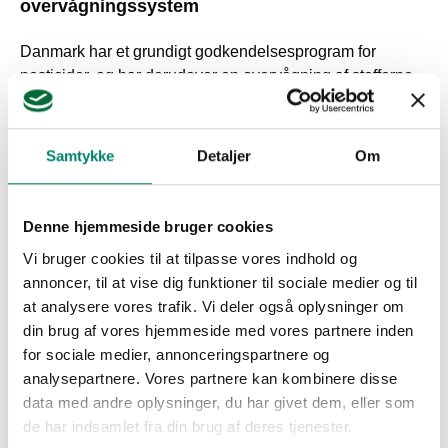
overvågningssystem
Danmark har et grundigt godkendelsesprogram for
pesticider, og har derudover en overvågning af stofferne
efter godkendelsen i GEUS’ VAP-system. Systemet er
med til at sikre, at landbrugets nuværende anvendelse af
pesticider ikke er årsagen til fund af kemiske stoffer i
Samtykke
Detaljer
Om
drikkevandsboringerne.
Den senest politisk vedtagne pesticidhandlingsplan for
Denne hjemmeside bruger cookies
2022-2026 har bl.a. fokus på mulighederne for at
Vi bruger cookies til at tilpasse vores indhold og
reducere pesticidbelastningen og afsætter yderligere
annoncer, til at vise dig funktioner til sociale medier og til
ressourcer til VAP-arbejdet, så flere midler kan blive
at analysere vores trafik. Vi deler også oplysninger om
inkluderet i systemet.
din brug af vores hjemmeside med vores partnere inden
for sociale medier, annonceringspartnere og
Dansk Planteværn bakker op om det danske
analysepartnere. Vores partnere kan kombinere disse
godkendelsesprogram for pesticider og således også til
data med andre oplysninger, du har givet dem, eller som
en mulig styrkelse af VAP-systemet.
de har indsamlet fra din brug af deres tjenester.