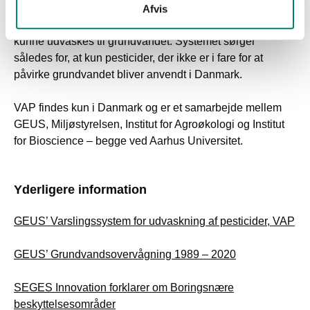
forbud af ellers godkendte pesticider fra markedet, hvis
Afvis
de på trods af brug efter gældende regler viser sig at
kunne udvaskes til grundvandet. Systemet sørger
således for, at kun pesticider, der ikke er i fare for at
påvirke grundvandet bliver anvendt i Danmark.
VAP findes kun i Danmark og er et samarbejde mellem
GEUS, Miljøstyrelsen, Institut for Agroøkologi og Institut
for Bioscience – begge ved Aarhus Universitet.
Yderligere information
GEUS’ Varslingssystem for udvaskning af pesticider, VAP
GEUS’ Grundvandsovervågning 1989 – 2020
SEGES Innovation forklarer om Boringsnære
beskyttelsesområder