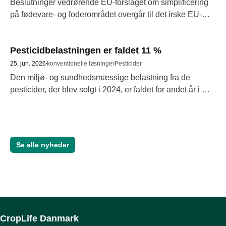
Beslutninger vedrørende EU-forslaget om simplificering 
på fødevare- og foderområdet overgår til det irske EU-
formandskab 
Pesticidbelastningen er faldet 11 %
25. jun. 2026
konventionelle løsninger
Pesticider
Den miljø- og sundhedsmæssige belastning fra de 
pesticider, der blev solgt i 2024, er faldet for andet år i 
træk. Det fremgår af Miljøstyrelsens 
bekæmpelsesmiddelstatistik 2024, der netop er 
offentliggjort. 
Se alle nyheder
CropLife Danmark