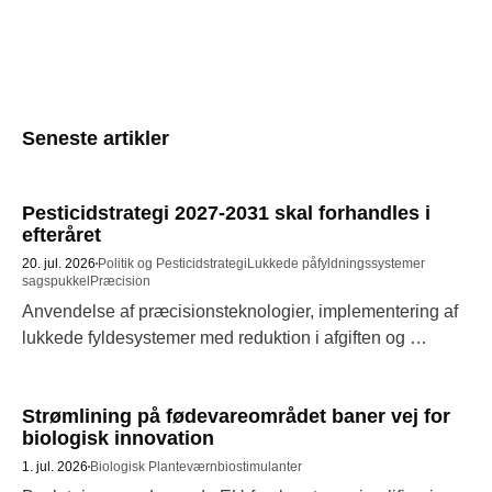
Seneste artikler
Pesticidstrategi 2027-2031 skal forhandles i
efteråret
20. jul. 2026
Politik og Pesticidstrategi
Lukkede påfyldningssystemer
sagspukkel
Præcision
Anvendelse af præcisionsteknologier, implementering af 
lukkede fyldesystemer med reduktion i afgiften og 
afvikling af sagspuklen hos Miljøstyrelsen er blandt de 
områder, vi gerne ser inkluderet i de politiske 
Strømlining på fødevareområdet baner vej for
forhandlinger 
biologisk innovation
1. jul. 2026
Biologisk Planteværn
biostimulanter