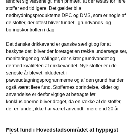
ændret sig væsentligt, men primært, at der testes for flere
stoffer end tidligere. Det gælder bl.a.
nedbrydningsprodukterne DPC og DMS, som er nogle af
de stoffer, der oftest bliver fundet i grundvands- og
boringskontrollen i dag.
Det danske drikkevand er ganske særligt og for at
beskytte det, bliver der foretaget en række undersøgelser,
moniteringer og målinger, der sikrer grundvandet og
dermed kvaliteten af drikkevandet. Nye stoffer er i de
seneste år blevet inkluderet i
prøveudtagningsprogrammerne og af den grund har der
også været flere fund. Stoffernes oprindelse, kilder og
anvendelse er derfor vigtige at betragte før
konklusionerne bliver draget, da en række af de stoffer,
der er fundet, ikke har været anvendt i mere end 20 år.
Flest fund i Hovedstadsområdet af hyppigst