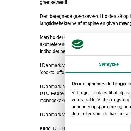
grænseværdi.
Den beregnede grænseværdi holdes så op imod
langtidseffekterne af at spise en given mæng
Man holder også øje med det akutte indtag.
akut referencedosis (ARfD), og hvis det er s
Indholdet beregnes i alle de afgrøder, hvor e
Samtykke
I Danmark vurderer man tillige med en pragma
’cocktaileffekten’, når der foreslås nye græ
Denne hjemmeside bruger c
I Danmark må indtaget fra et enkelt stof ikk
Vi bruger cookies til at tilpas
DTU Fødevareinstituttet vurderer, at man so
vores trafik. Vi deler også 
menneskekroppen.
annonceringspartnere og anal
dem, eller som de har indsaml
I Danmark vurderer man selvstændigt alle de
Samtykkevalg
Kilde: DTU Fødevareinstituttet