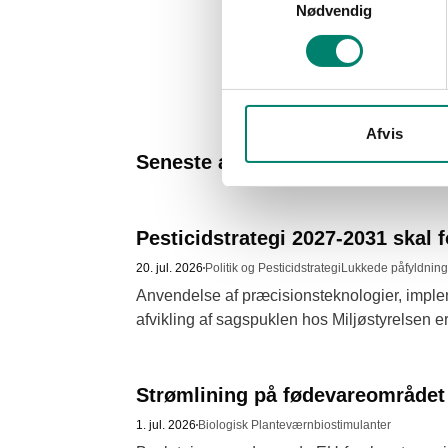
Nødvendig
Afvis
Seneste artikler
Pesticidstrategi 2027-2031 skal f
20. jul. 2026
Politik og Pesticidstrategi
Lukkede påfyldnin
Anvendelse af præcisionsteknologier, implem
afvikling af sagspuklen hos Miljøstyrelsen er 
forhandlinger 
Strømlining på fødevareområdet 
1. jul. 2026
Biologisk Planteværn
biostimulanter