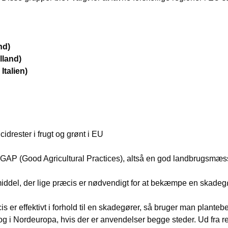
nd)
lland)
Italien)
drester i frugt og grønt i EU
GAP (Good Agricultural Practices), altså en god landbrugsmæss
ddel, der lige præcis er nødvendigt for at bekæmpe en skadegør
s er effektivt i forhold til en skadegører, så bruger man plantebe
og i Nordeuropa, hvis der er anvendelser begge steder. Ud fra 