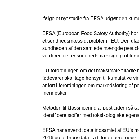
Ifølge et nyt studie fra EFSA udgør den kumu
EFSA (European Food Safety Authority) har m
et sundhedsmæssigt problem i EU. Den glæde
sundheden af den samlede mængde pesticidre
vurderer, der er sundhedsmæssige problemer 
EU-forordningen om det maksimale tilladte ni
fødevarer skal tage hensyn til kumulative vir
anført i forordningen om markedsføring af pe
mennesker.
Metoden til klassificering af pesticider i 
identificere stoffer med toksikologiske egen
EFSA har anvendt data indsamlet af EU's med
2016 og forbrugsdata fra ti forbrugergrupper. 