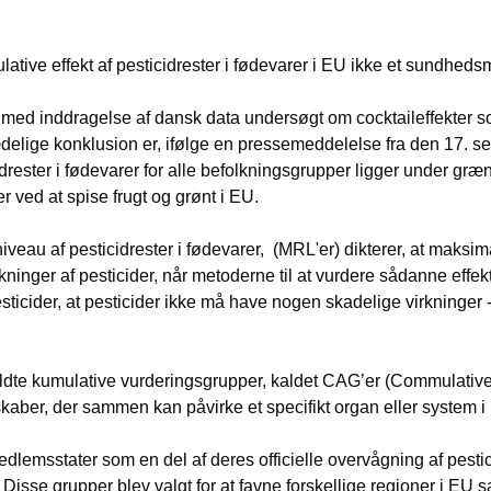
lative effekt af pesticidrester i fødevarer i EU ikke et sundhed
ed inddragelse af dansk data undersøgt om cocktaileffekter som
lige konklusion er, ifølge en pressemeddelelse fra den 17. se
ster i fødevarer for alle befolkningsgrupper ligger under græn
ved at spise frugt og grønt i EU.
veau af pesticidrester i fødevarer, (MRL'er) dikterer, at maksim
kninger af pesticider, når metoderne til at vurdere sådanne effek
sticider, at pesticider ikke må have nogen skadelige virkninger -
såkaldte kumulative vurderingsgrupper, kaldet CAG’er (Commulati
skaber, der sammen kan påvirke et specifikt organ eller system i
lemsstater som en del af deres officielle overvågning af pestic
Disse grupper blev valgt for at favne forskellige regioner i EU sa