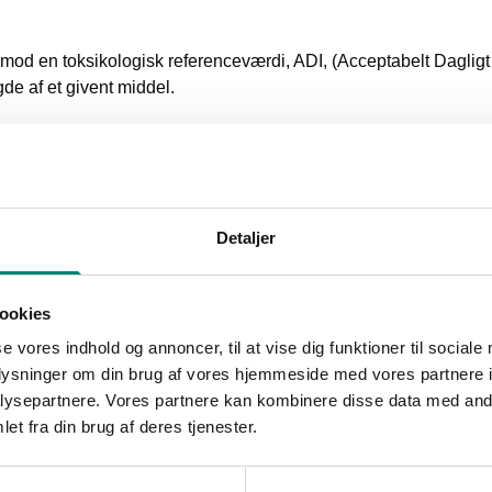
 en toksikologisk referenceværdi, ADI, (Acceptabelt Dagligt I
de af et givent middel.
 Man undersøger, hvor meget man som menneske kan indtage i l
ådan, at det beregnede indtag ud fra restforsøgene er under denn
t pesticid bliver brugt, og det holdes op mod stoffets acceptable
Detaljer
tisk metode, om der er en risiko i forhold til det kumulative ind
nseværdier i EU.
ookies
e udgøre mere end 20 procent af stoffets anbefalede daglige dosi
se vores indhold og annoncer, til at vise dig funktioner til sociale
m forbruger typisk kan indtage fire andre stoffer på en dag med
oplysninger om din brug af vores hjemmeside med vores partnere i
ysepartnere. Vores partnere kan kombinere disse data med andr
et fra din brug af deres tjenester.
 grænseværdier, der bliver fastsat i EU.