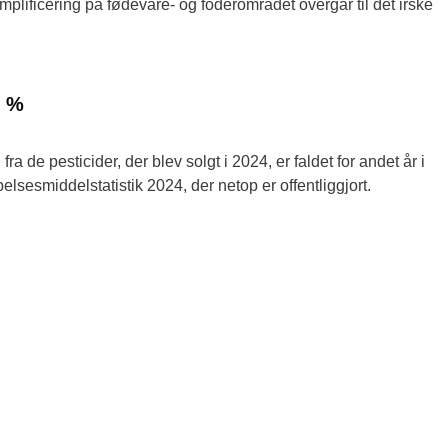
lificering på fødevare- og foderområdet overgår til det irske 
1 %
de pesticider, der blev solgt i 2024, er faldet for andet år i 
træk. Det fremgår af Miljøstyrelsens bekæmpelsesmiddelstatistik 2024, der netop er offentliggjort. 