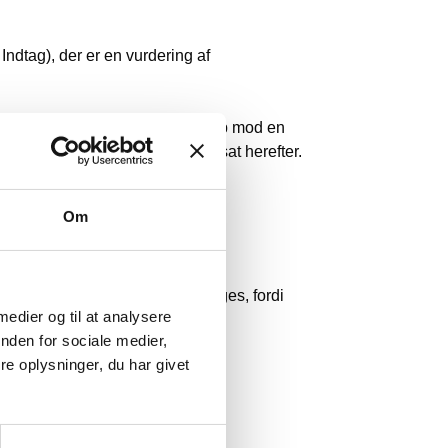
ndtag), der er en vurdering af
øbet af én dag, og holder det op mod en
e værdi, så bliver værdien fastsat herefter.
 daglige indtag.
Om
tag, det, der populært kaldes
s (ADI). Denne vurdering foretages, fordi
 medier og til at analysere
 den samme kemiske effekt i
nden for sociale medier,
e oplysninger, du har givet