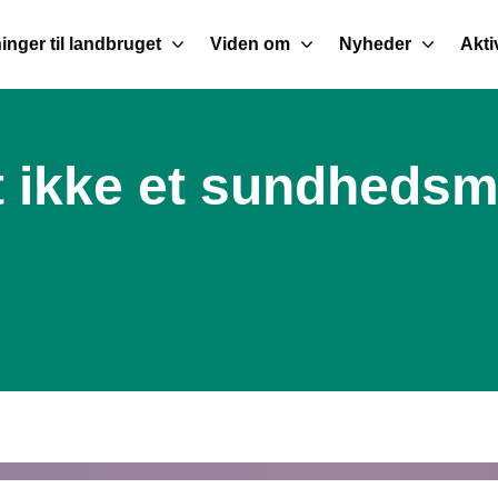
inger til landbruget
Viden om
Nyheder
Akti
kt ikke et sundheds