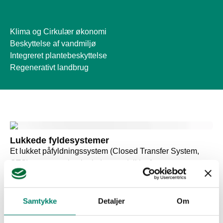
Klima og Cirkulær økonomi
Beskyttelse af vandmiljø
Integreret plantebeskyttelse
Regenerativt landbrug
Lukkede fyldesystemer
Et lukket påfyldningssystem (Closed Transfer System, 
CTS) er en ny teknologi, der er udviklet for at øge 
sikkerheden for sprøjteføreren og minimere 
sprøjtemidlers påvirkning af miljøet. Det er således et 
supplement til de værnemidler, sprøjteføreren anvender 
Samtykke
Detaljer
Om
ved påfyldning af sprøjtemidler til marksprøjten. 