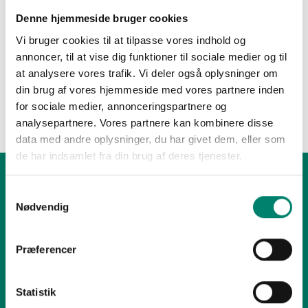
Denne hjemmeside bruger cookies
Vi bruger cookies til at tilpasse vores indhold og
Personlige værnemidler ved brug af pesticider
annoncer, til at vise dig funktioner til sociale medier og til
Ved håndtering af planteværnsmidler skal der benyttes tøj 
at analysere vores trafik. Vi deler også oplysninger om
og værnemidler til sikring af brugeren imod kontakt med 
din brug af vores hjemmeside med vores partnere inden
midlerne. Her kan du finde links og vejledninger til korrekt 
for sociale medier, annonceringspartnere og
brug af værnemidler
analysepartnere. Vores partnere kan kombinere disse
data med andre oplysninger, du har givet dem, eller som
de har indsamlet fra din brug af deres tjenester.
Områder der omhandler Sikker håndtering
Samtykkevalg
af pesticider
Nødvendig
Lukkede påfyldningssystemer
Præferencer
Sprøjtesyn,-journal og uddannelse
Værnemidler
5 råd til sikker brug af plantebeskyttelsesmidler
Statistik
Produktetiketter