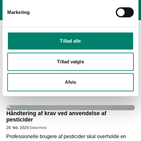
Marketing
Artikler om Sikker håndtering af pesticider
Tillad alle
Branchesamarbejde om øget sikkerhed
Tillad valgte
3. nov. 2025
Lukkede påfyldningssystemer
Sikkerhed
digitale løsninger
En ny variant af et lukket fyldesystem er netop kommet til 
Afvis
Danmark og installeret på Hverringe Gods. 
Håndtering af krav ved anvendelse af
pesticider
28. feb. 2025
Sikkerhed
Professionelle brugere af pesticider skal overholde en 