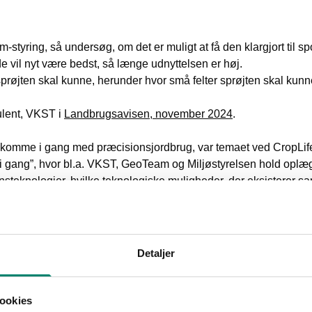
styring, så undersøg, om det er muligt at få den klargjort til sp
de vil nyt være bedst, så længe udnyttelsen er høj.
 sprøjten skal kunne, herunder hvor små felter sprøjten skal kun
ulent, VKST i
Landbrugsavisen, november 2024
.
at komme i gang med præcisionsjordbrug, var temaet ved CropLi
 gang”, hvor bl.a. VKST, GeoTeam og Miljøstyrelsen hold oplæg 
teknologier, hvilke teknologiske muligheder, der eksisterer sa
med IPM-principperne.
eknologi – sådan kommer du i gang
Detaljer
ookies