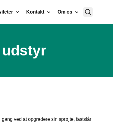
viteter
Kontakt
Om os
 udstyr
 i gang ved at opgradere sin sprøjte, fastslår