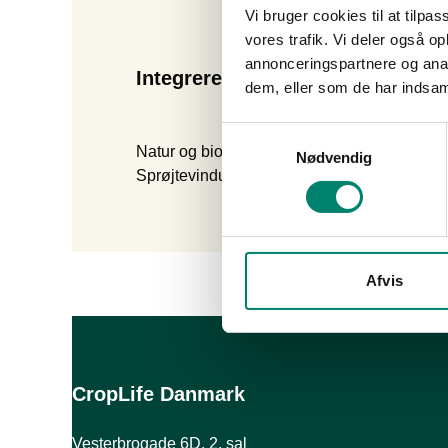
Vi bruger cookies til at tilpas
vores trafik. Vi deler også 
annonceringspartnere og anal
Integreret Plantebeskyttelse (IP
dem, eller som de har indsaml
Samtykkevalg
Natur og biodiversitet
Nødvendig
Sprøjtevinduer
Afvis
CropLife Danmark
Vesterbrogade 6D, 2. sal