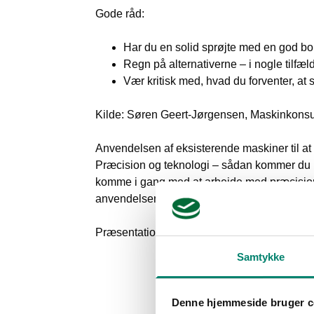
Gode råd:
Har du en solid sprøjte med en god bom-
Regn på alternativerne – i nogle tilfæl
Vær kritisk med, hvad du forventer, at
Kilde: Søren Geert-Jørgensen, Maskinkons
Anvendelsen af eksisterende maskiner til 
Præcision og teknologi – sådan kommer du i
komme i gang med at arbejde med præcisions
anvendelsen at nye teknologier i arbejdet 
Præsentationer fra IPM-dag:
Præcision og t
Samtykke
Denne hjemmeside bruger c