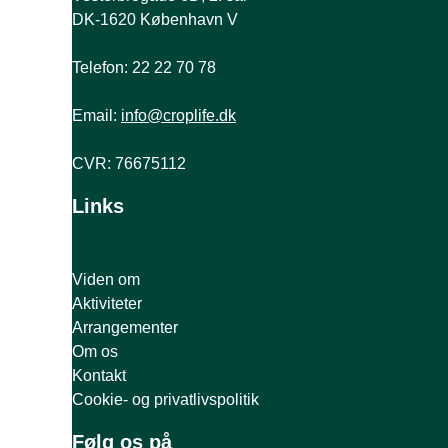
DK-1620 København V
Telefon: 22 22 70 78
Email:
info@croplife.dk
CVR: 76675112
Links
Viden om
Aktiviteter
Arrangementer
Om os
Kontakt
Cookie- og privatlivspolitik
Følg os på