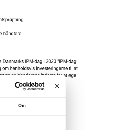
otsprøjtning.
ne håndtere.
fe Danmarks IPM-dag i 2023 ”IPM-dag:
om henholdsvis investeringerne til at
mt myndighedernes indsats for at øge
Om