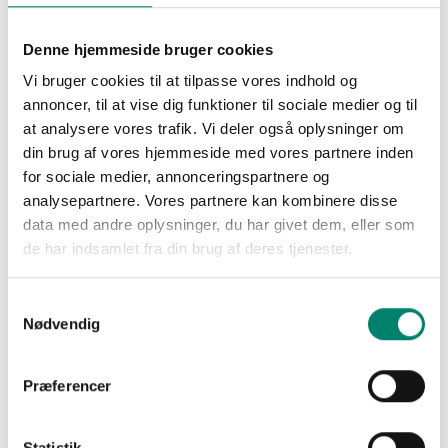
Som medlem bliver du en del af vores bestyrelse,
udvalg og arbejdsgrupper
Denne hjemmeside bruger cookies
Bestyrelse: Alle medlems netværk er repræsenteret
Vi bruger cookies til at tilpasse vores indhold og
Registreringsudvalg: Fokus på reguleringer
annoncer, til at vise dig funktioner til sociale medier og til
relateret til godkendelser i henhold til forordning EU
at analysere vores trafik. Vi deler også oplysninger om
1107/2009
din brug af vores hjemmeside med vores partnere inden
Biologisk udvalg: Fokus på godkendelse af
for sociale medier, annonceringspartnere og
biopesticider og biostimulanter i henhold til
analysepartnere. Vores partnere kan kombinere disse
forordning EU 2019/1009 og nationale regler
data med andre oplysninger, du har givet dem, eller som
Effektivitetsgruppe: Opdateringer vedr. effektforsøg
de har indsamlet fra din brug af deres tjenester.
og datakrav samt dialog med myndigheder og
landbrug
Samtykkevalg
Arbejdsgrupper indenfor nye initiativer og
Nødvendig
teknologier, herunder emballagehåndtering
Præferencer
Vores medlemmer om deres medlemskab i CropLife
Danmark:
Statistik