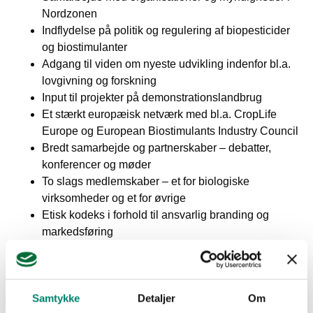
Nordzonen
Indflydelse på politik og regulering af biopesticider
og biostimulanter
Adgang til viden om nyeste udvikling indenfor bl.a.
lovgivning og forskning
Input til projekter på demonstrationslandbrug
Et stærkt europæisk netværk med bl.a. CropLife
Europe og European Biostimulants Industry Council
Bredt samarbejde og partnerskaber – debatter,
konferencer og møder
To slags medlemskaber – et for biologiske
virksomheder og et for øvrige
Etisk kodeks i forhold til ansvarlig branding og
markedsføring
Dedikeret sekretariat til at støtte medlemmer og
udvalg med udgangspunkt i høj faglighed og
regulatorisk erfaring.
Samtykke
Detaljer
Om