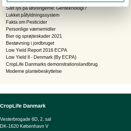
Udvikling af Plantebeskyttelse siden 1960
Sæt lys på løsningerne: Genteknologi?
Lukket påfyldningssystem
Fakta om Pesticider
Personlige værnemidler
Bier og sprøjteskader 2021
Bestøvning i jordbruget
Low Yield Report 2016 ECPA
Low Yield II - Denmark (By ECPA)
CropLife Danmarks demonstrationslandbrug
Moderne plantebeskyttelse
CropLife Danmark
Vesterbrogade 6D, 2. sal
DK-1620 København V