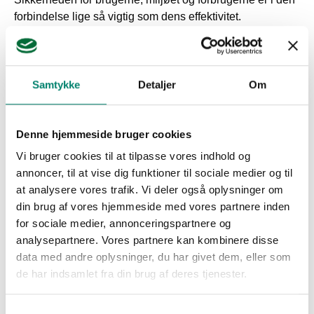
forbindelse lige så vigtig som dens effektivitet.
Moderne plantebeskyttelse nytter og beskytter. Forskning,
industri, landbrug
og aftagere arbejder intensivt sammen.
Samtykke
Detaljer
Om
I sidste ende nyder mennesker og natur godt heraf.
Denne hjemmeside bruger cookies
Læs meget mere om nytten og konsekvenserne af brugen
Vi bruger cookies til at tilpasse vores indhold og
af moderne planteværnsmidler i denne publikation fra
annoncer, til at vise dig funktioner til sociale medier og til
CropLife Danmark.
at analysere vores trafik. Vi deler også oplysninger om
din brug af vores hjemmeside med vores partnere inden
for sociale medier, annonceringspartnere og
analysepartnere. Vores partnere kan kombinere disse
data med andre oplysninger, du har givet dem, eller som
Download
de har indsamlet fra din brug af deres tjenester.
Samtykkevalg