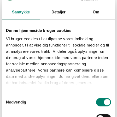
er og hvordan de evalueres, og nederst på siden findes et
link til en overskuelig oversigt over
Samtykke
Detaljer
Om
godkendelsesprocessen for pesticider i EU på EFSAs
hjemmeside.
Denne hjemmeside bruger cookies
Vi bruger cookies til at tilpasse vores indhold og
annoncer, til at vise dig funktioner til sociale medier og til
at analysere vores trafik. Vi deler også oplysninger om
din brug af vores hjemmeside med vores partnere inden
Undersøg processen fra start til slut på EFSA's
for sociale medier, annonceringspartnere og
hjemmeside
analysepartnere. Vores partnere kan kombinere disse
data med andre oplysninger, du har givet dem, eller som
de har indsamlet fra din brug af deres tjenester.
Seneste artikler
Samtykkevalg
Nødvendig
Pesticidstrategi 2027-2031 skal forhandles i
efteråret