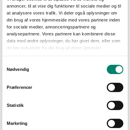
annoncer, til at vise dig funktioner til sociale medier og til
at analysere vores trafik. Vi deler også oplysninger om
Seneste artikler
din brug af vores hjemmeside med vores partnere inden
for sociale medier, annonceringspartnere og
analysepartnere. Vores partnere kan kombinere disse
Pesticidstrategi 2027-2031 skal forhandles i
efteråret
data med andre oplysninger, du har givet dem, eller som
de har indsamlet fra din brug af deres tjenester.
20. jul. 2026
Politik og Pesticidstrategi
Lukkede påfyldningssystemer
sagspukkel
Præcision
Anvendelse af præcisionsteknologier, implementering af 
Samtykkevalg
lukkede fyldesystemer med reduktion i afgiften og 
Nødvendig
afvikling af sagspuklen hos Miljøstyrelsen er blandt de 
områder, vi gerne ser inkluderet i de politiske 
Præferencer
Strømlining på fødevareområdet baner vej for
forhandlinger 
biologisk innovation
1. jul. 2026
Biologisk Planteværn
biostimulanter
Statistik
Beslutninger vedrørende EU-forslaget om simplificering 
på fødevare- og foderområdet overgår til det irske EU-
formandskab 
Marketing