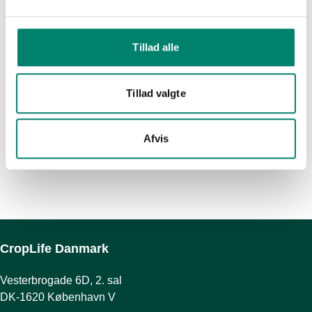
Pesticidbelastningen er faldet 11 %
25. jun. 2026
konventionelle løsninger
Pesticider
Tillad alle
Den miljø- og sundhedsmæssige belastning fra de 
pesticider, der blev solgt i 2024, er faldet for andet år i 
træk. Det fremgår af Miljøstyrelsens 
Tillad valgte
bekæmpelsesmiddelstatistik 2024, der netop er 
offentliggjort. 
Afvis
Se alle nyheder
CropLife Danmark
Vesterbrogade 6D, 2. sal
DK-1620 København V