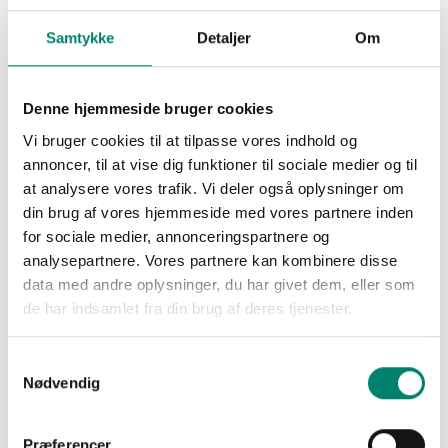
Samtykke
Detaljer
Om
Denne hjemmeside bruger cookies
Vi bruger cookies til at tilpasse vores indhold og
annoncer, til at vise dig funktioner til sociale medier og til
at analysere vores trafik. Vi deler også oplysninger om
Læs mere om initiativet
din brug af vores hjemmeside med vores partnere inden
for sociale medier, annonceringspartnere og
analysepartnere. Vores partnere kan kombinere disse
data med andre oplysninger, du har givet dem, eller som
de har indsamlet fra din brug af deres tjenester.
Seneste artikler
Samtykkevalg
Nødvendig
Pesticidstrategi 2027-2031 skal forhandles i
efteråret
Præferencer