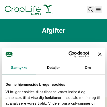
open
Afgifter
Den 1. juli 2013 blev der indført et afgiftssystem for
pesticider i Danmark. Hensigten med dette afgiftssystem
Samtykke
Detaljer
Om
er at omlægge forbruget fra de mest miljø- og
sundhedsbelastende til mindre belastende produkter og
dermed opnå en generel reduktion af belastningen.
Denne hjemmeside bruger cookies
Vi bruger cookies til at tilpasse vores indhold og
annoncer, til at vise dig funktioner til sociale medier og til
at analysere vores trafik. Vi deler også oplysninger om