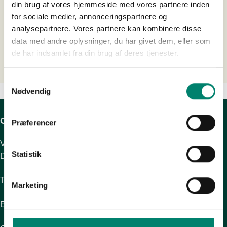
Politik og Pesticidstrategi
din brug af vores hjemmeside med vores partnere inden
for sociale medier, annonceringspartnere og
analysepartnere. Vores partnere kan kombinere disse
Pesticidbelastningsindikator
data med andre oplysninger, du har givet dem, eller som
EU's landbrugsreform
de har indsamlet fra din brug af deres tjenester.
Bæredygtighedsforordningen
Samtykkevalg
Nødvendig
CropLife Danmark
Præferencer
Vesterbrogade 6D, 2. sal
Statistik
DK-1620 København V
Telefon: 22 22 70 78
Marketing
Email:
info@croplife.dk