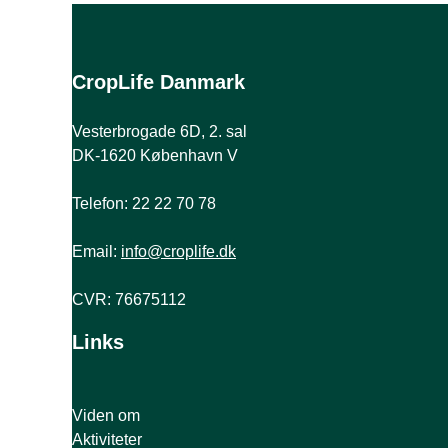
CropLife Danmark
Vesterbrogade 6D, 2. sal
DK-1620 København V
Telefon: 22 22 70 78
Email:
info@croplife.dk
CVR: 76675112
Links
Viden om
Aktiviteter