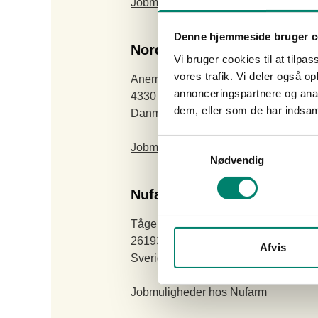
Jobmuligheder hos FMC
Denne hjemmeside bruger c
Nordisk Alkali
Vi bruger cookies til at tilpas
vores trafik. Vi deler også 
Anemonevænget 2
annonceringspartnere og anal
4330 Hvalsø
dem, eller som de har indsaml
Danmark
Samtykkevalg
Jobmuligheder hos Nordisk Alkali
Nødvendig
Nufarm
Tågerupsvägen 100
26193 Saxtorp
Afvis
Sverige
Jobmuligheder hos Nufarm