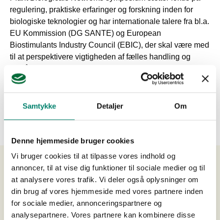
regulering, praktiske erfaringer og forskning inden for
biologiske teknologier og har internationale talere fra bl.a.
EU Kommission (DG SANTE) og European
Biostimulants Industry Council (EBIC), der skal være med
til at perspektivere vigtigheden af fælles handling og
forståelse samt behovet fra en relevant og fremsynet
regulering af disse vigtige løsninger.
Yderligere information om arrangementet hos
Plant
Samtykke
Detaljer
Om
Biologicals Network
.
Denne hjemmeside bruger cookies
Vi bruger cookies til at tilpasse vores indhold og
Dato:
14.11.2024
annoncer, til at vise dig funktioner til sociale medier og til
at analysere vores trafik. Vi deler også oplysninger om
Sted:
Copenhagen Plant Science Centre, Bülowsvej
din brug af vores hjemmeside med vores partnere inden
21A, Frederiksberg, 1870
for sociale medier, annonceringspartnere og
analysepartnere. Vores partnere kan kombinere disse