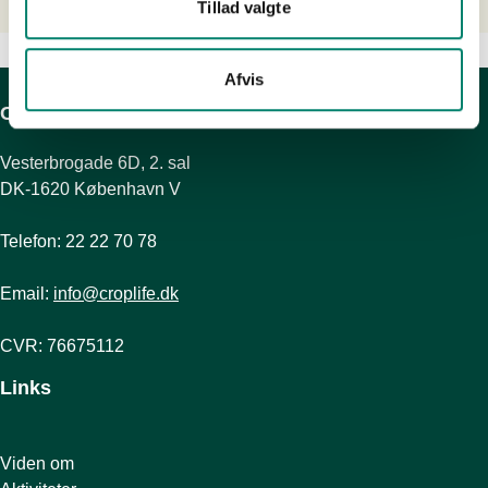
Tillad valgte
Afvis
CropLife Danmark
Vesterbrogade 6D, 2. sal
DK-1620 København V
Telefon: 22 22 70 78
Email:
info@croplife.dk
CVR: 76675112
Links
Viden om