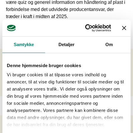
være quiz og generel information om håndtering af plast i
forbindelse med det udvidede producentansvar, der
træder i kraft i midten af 2025.
Tilmelding skal ske på
Plantekongres.dk
Samtykke
Detaljer
Om
Dato:
10.01.2024
Denne hjemmeside bruger cookies
Vi bruger cookies til at tilpasse vores indhold og
Sted:
MCH Herning Kongrescenter Østergade 37, 7400
annoncer, til at vise dig funktioner til sociale medier og til
Herning
at analysere vores trafik. Vi deler også oplysninger om
din brug af vores hjemmeside med vores partnere inden
for sociale medier, annonceringspartnere og
analysepartnere. Vores partnere kan kombinere disse
data med andre oplysninger, du har givet dem, eller som
de har indsamlet fra din brug af deres tjenester.
Kommende arrangementer