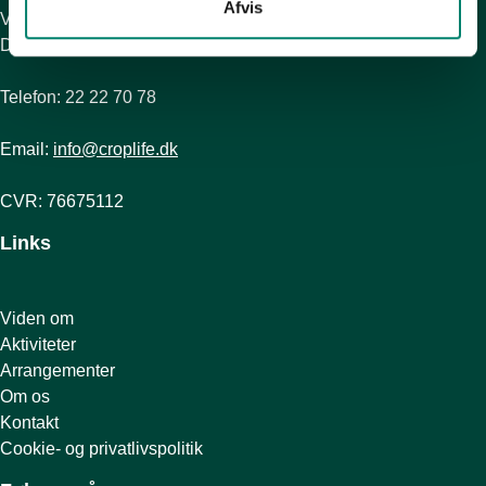
Afvis
Vesterbrogade 6D, 2. sal
DK-1620 København V
Telefon: 22 22 70 78
Email:
info@croplife.dk
CVR: 76675112
Links
Viden om
Aktiviteter
Arrangementer
Om os
Kontakt
Cookie- og privatlivspolitik