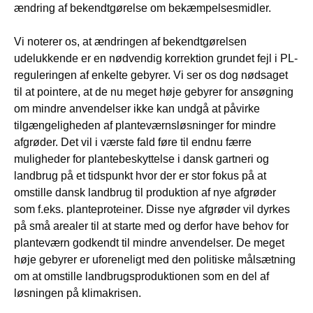
ændring af bekendtgørelse om bekæmpelsesmidler.
Vi noterer os, at ændringen af bekendtgørelsen
udelukkende er en nødvendig korrektion grundet fejl i PL-
reguleringen af enkelte gebyrer. Vi ser os dog nødsaget
til at pointere, at de nu meget høje gebyrer for ansøgning
om mindre anvendelser ikke kan undgå at påvirke
tilgængeligheden af planteværnsløsninger for mindre
afgrøder. Det vil i værste fald føre til endnu færre
muligheder for plantebeskyttelse i dansk gartneri og
landbrug på et tidspunkt hvor der er stor fokus på at
omstille dansk landbrug til produktion af nye afgrøder
som f.eks. planteproteiner. Disse nye afgrøder vil dyrkes
på små arealer til at starte med og derfor have behov for
planteværn godkendt til mindre anvendelser. De meget
høje gebyrer er uforeneligt med den politiske målsætning
om at omstille landbrugsproduktionen som en del af
løsningen på klimakrisen.