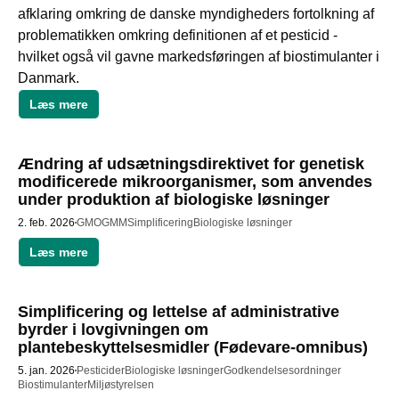
afklaring omkring de danske myndigheders fortolkning af 
problematikken omkring definitionen af et pesticid - 
hvilket også vil gavne markedsføringen af biostimulanter i 
Læs mere
Ændring af udsætningsdirektivet for genetisk
modificerede mikroorganismer, som anvendes
under produktion af biologiske løsninger
2. feb. 2026
GMO
GMM
Simplificering
Biologiske løsninger
Læs mere
Simplificering og lettelse af administrative
byrder i lovgivningen om
plantebeskyttelsesmidler (Fødevare-omnibus)
5. jan. 2026
Pesticider
Biologiske løsninger
Godkendelsesordninger
Biostimulanter
Miljøstyrelsen