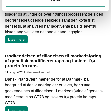
om muligheder for øget præcisionsteknologi ved brug af 
sprøjtemidler”. Vi har set frem til at modtage analysen og 
tillader os at undre os over høringssprocessen; dels den 
begrænsede udsendelseskreds samt den korte frist, 
henset til, at analysen har ladet vente på sig jævnfør 
fristen angivet i den nationale handlingsplan.
Læs mere
Godkendelsen af tilladelsen til markedsføring
af genetisk modificeret raps og isoleret frø
protein fra raps
31. aug. 2023
Fødevaresikkerhed
Dansk Planteværn mener derfor at Danmark, på 
baggrund af den vurdering der er lavet, bør støtte 
godkendelsen af tilladelsen til markedsføring af genetisk 
modificeret raps GT73 og isoleret frø protein fra raps 
GT73. 
Læs mere