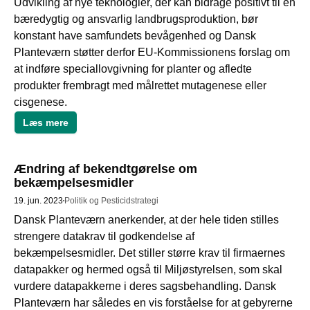
Udvikling af nye teknologier, der kan bidrage positivt til en 
bæredygtig og ansvarlig landbrugsproduktion, bør 
konstant have samfundets bevågenhed og Dansk 
Planteværn støtter derfor EU-Kommissionens forslag om 
at indføre speciallovgivning for planter og afledte 
produkter frembragt med målrettet mutagenese eller 
cisgenese. 
Læs mere
Ændring af bekendtgørelse om
bekæmpelsesmidler
19. jun. 2023
Politik og Pesticidstrategi
Dansk Planteværn anerkender, at der hele tiden stilles 
strengere datakrav til godkendelse af 
bekæmpelsesmidler. Det stiller større krav til firmaernes 
datapakker og hermed også til Miljøstyrelsen, som skal 
vurdere datapakkerne i deres sagsbehandling. Dansk 
Planteværn har således en vis forståelse for at gebyrerne 