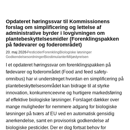
Opdateret høringssvar til Kommissionens
forslag om simplificering og lettelse af
administrative byrder i lovgivningen om
plantebeskyttelsesmidler (Forenklingspakken
på fødevarer og foderområdet)
20. maj 2026
Pesticider
Forenkling
Biologiske løsninger
Godkendelsesordninger
Biostimulanter
Miljøstyrelsen
I et opdateret høringssvar om forenklingspakken på 
fødevarer og foderområdet (Food and feed safety-
omnibus) har vi understreget hvordan en simplificering på 
plantebeskyttelsesområdet kan bidrage til at styrke 
innovation, konkurrenceevne og hurtigere markedsføring 
af effektive biologiske løsninger. Forslaget dækker over 
mange muligheder for nemmere adgang for biologiske 
løsninger på tværs af EU ved en automatisk gensidig 
anerkendelse, samt en provisorisk godkendelse af 
biologiske pesticider. Der er dog fortsat behov for 