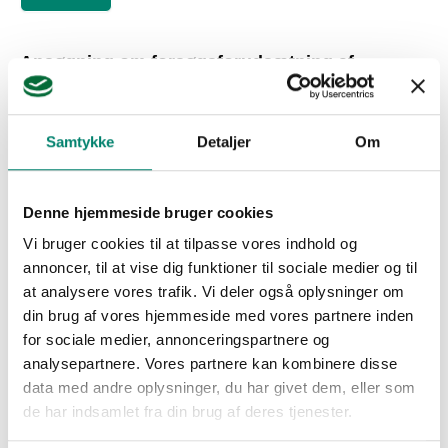
Ansøgning om forsøgsforudsætning af
genetisk modificeret kartoffel med forbedret
modstand mod kartoffelskimmel
4. apr. 2024
Samtykke
Detaljer
Om
Høringssvar vedr. høring om ansøgning om 
forsøgsudsætning af genetisk modificeret kartoffel med 
Denne hjemmeside bruger cookies
Læs mere
Vi bruger cookies til at tilpasse vores indhold og
annoncer, til at vise dig funktioner til sociale medier og til
at analysere vores trafik. Vi deler også oplysninger om
Ændring af miljøbeskyttelsesloven og
din brug af vores hjemmeside med vores partnere inden
vandforsyningsloven
for sociale medier, annonceringspartnere og
18. dec. 2023
Vand
Grundvand
Drikkevand
analysepartnere. Vores partnere kan kombinere disse
Vi finder overordnet at den nationale 
data med andre oplysninger, du har givet dem, eller som
godkendelsesordning bidrager til at sikre, at godkendte 
de har indsamlet fra din brug af deres tjenester.
plantebeskyttelsesmidler til anvendelse i Danmark ikke 
udgør en risiko for miljøet – herunder grundvandet. 